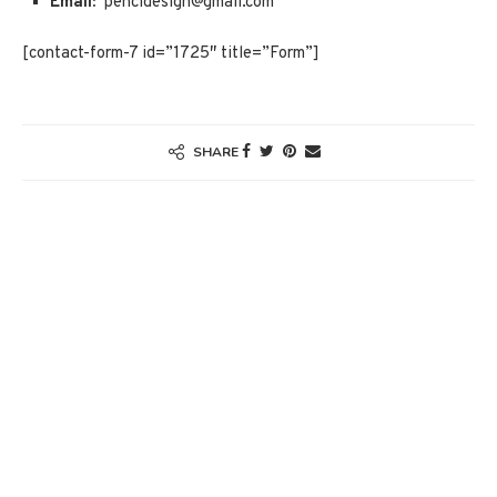
Email:
pencidesign@gmail.com
[contact-form-7 id=”1725″ title=”Form”]
SHARE