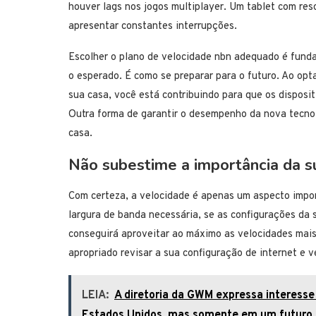
houver lags nos jogos multiplayer. Um tablet com reso
apresentar constantes interrupções.
Escolher o plano de velocidade nbn adequado é fund
o esperado. É como se preparar para o futuro. Ao opt
sua casa, você está contribuindo para que os disposi
Outra forma de garantir o desempenho da nova tecnol
casa.
Não subestime a importância da s
Com certeza, a velocidade é apenas um aspecto impor
largura de banda necessária, se as configurações da
conseguirá aproveitar ao máximo as velocidades mais 
apropriado revisar a sua configuração de internet e v
LEIA:
A diretoria da GWM expressa interesse
Estados Unidos, mas somente em um futuro 